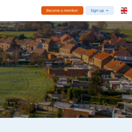
Become a member
Sign up
a vind je al
treeks in voor
tjes en foto's