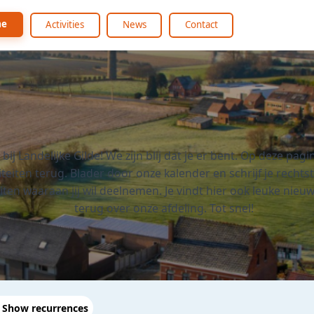
me
Activities
News
Contact
ij Landelijke Gilde! We zijn blij dat je er bent. Op deze pagin
iteiten terug. Blader door onze kalender en schrijf je rechts
eiten waaraan jij wil deelnemen. Je vindt hier ook leuke nieuw
terug over onze afdeling. Tot snel!
Show recurrences