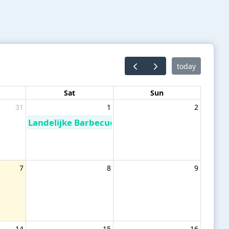
today
Sat
Sun
31
1
2
Landelijke Barbecue Ferm en Landelijke Gilde A
7
8
9
14
15
16