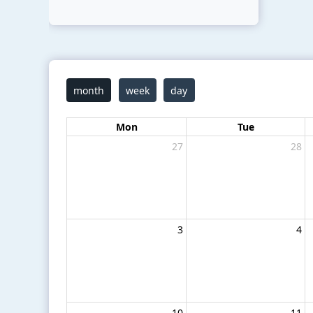
month
week
day
Mon
Tue
27
28
3
4
10
11